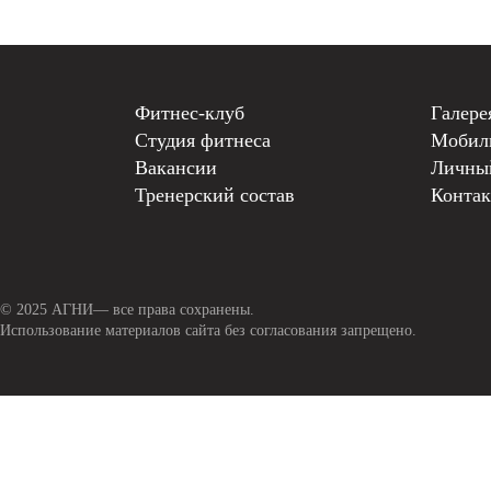
Фитнес-клуб
Галере
Студия фитнеса
Мобил
Вакансии
Личны
Тренерский состав
Конта
© 2025 АГНИ— все права сохранены.
Использование материалов сайта без согласования запрещено.